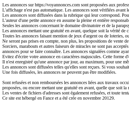
Les annonces sur https://voyannonces.com sont proposées aux professio
L'affichage n'est pas automatique. Les annonces sont vérifiées avant leu
Les annonces sont diffusées dans la rubrique qui leur correspond. Pour 
L'auteur d'une petite annonce en assume la pleine et entière responsabi
Seules les annonces concernant le domaine divinatoire et de la parapsy
Les annonces mettant une gratuité en avant, quelque soit la vérité de ce
Toutes les annonces faisant mention de jeux d'argent ou de loteries, o
Ne seront pas prises en compte, non plus, les propositions de vente de 
Sorciers, marabouts et autres faiseurs de miracles ne sont pas acceptés s
annonces pour se faire connaître. Les annonces signalées comme ayant
Evitez d'écrire votre annonce en caractères majuscules. Cette forme d'
Il n'est enregistré qu'une annonce par jour, au maximum, pour une 
Les annonces sont diffusées telles qu'elles sont reçues. Si vous souhai
Une fois diffusées, les annonces ne peuvent pas être modifiées.
Sont refusées et non remboursées les annonces liées aux travaux occulte
proposées, ou encore mettant une gratuité en avant, quelle que soit la ré
Les ventes de fichiers d'adresses sont également refusées, et toute t
Ce site est hébergé en Fance et a été crée en novembre 20129.