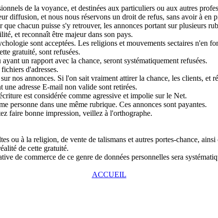
nnels de la voyance, et destinées aux particuliers ou aux autres profess
r diffusion, et nous nous réservons un droit de refus, sans avoir à en pr
que chacun puisse s'y retrouver, les annonces portant sur plusieurs rubri
lité, et reconnaît être majeur dans son pays.
chologie sont acceptées. Les religions et mouvements sectaires n'en fon
tte gratuité, sont refusées.
u ayant un rapport avec la chance, seront systématiquement refusées.
fichiers d'adresses.
ur nos annonces. Si l'on sait vraiment attirer la chance, les clients, et r
 une adresse E-mail non valide sont retirées.
écriture est considérée comme agressive et impolie sur le Net.
même personne dans une même rubrique. Ces annonces sont payantes.
tez faire bonne impression, veillez à l'orthographe.
s ou à la religion, de vente de talismans et autres portes-chance, ainsi
alité de cette gratuité.
entative de commerce de ce genre de données personnelles sera systémat
ACCUEIL