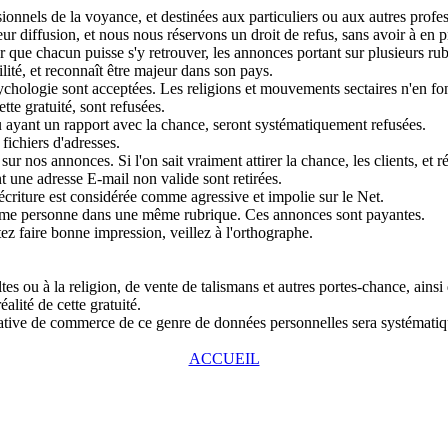
nnels de la voyance, et destinées aux particuliers ou aux autres profess
r diffusion, et nous nous réservons un droit de refus, sans avoir à en pr
que chacun puisse s'y retrouver, les annonces portant sur plusieurs rubri
lité, et reconnaît être majeur dans son pays.
chologie sont acceptées. Les religions et mouvements sectaires n'en fon
tte gratuité, sont refusées.
u ayant un rapport avec la chance, seront systématiquement refusées.
fichiers d'adresses.
ur nos annonces. Si l'on sait vraiment attirer la chance, les clients, et r
 une adresse E-mail non valide sont retirées.
écriture est considérée comme agressive et impolie sur le Net.
même personne dans une même rubrique. Ces annonces sont payantes.
tez faire bonne impression, veillez à l'orthographe.
s ou à la religion, de vente de talismans et autres portes-chance, ainsi
alité de cette gratuité.
entative de commerce de ce genre de données personnelles sera systémat
ACCUEIL