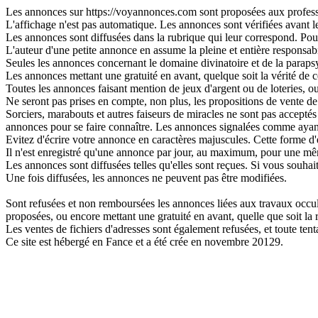
Les annonces sur https://voyannonces.com sont proposées aux professio
L'affichage n'est pas automatique. Les annonces sont vérifiées avant leu
Les annonces sont diffusées dans la rubrique qui leur correspond. Pour 
L'auteur d'une petite annonce en assume la pleine et entière responsabi
Seules les annonces concernant le domaine divinatoire et de la parapsy
Les annonces mettant une gratuité en avant, quelque soit la vérité de ce
Toutes les annonces faisant mention de jeux d'argent ou de loteries, o
Ne seront pas prises en compte, non plus, les propositions de vente de 
Sorciers, marabouts et autres faiseurs de miracles ne sont pas acceptés s
annonces pour se faire connaître. Les annonces signalées comme ayant
Evitez d'écrire votre annonce en caractères majuscules. Cette forme d'
Il n'est enregistré qu'une annonce par jour, au maximum, pour une 
Les annonces sont diffusées telles qu'elles sont reçues. Si vous souhai
Une fois diffusées, les annonces ne peuvent pas être modifiées.
Sont refusées et non remboursées les annonces liées aux travaux occulte
proposées, ou encore mettant une gratuité en avant, quelle que soit la ré
Les ventes de fichiers d'adresses sont également refusées, et toute t
Ce site est hébergé en Fance et a été crée en novembre 20129.