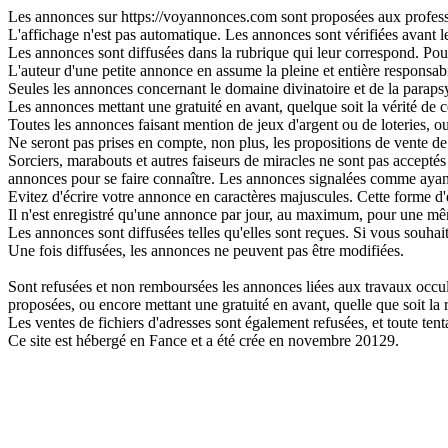
Les annonces sur https://voyannonces.com sont proposées aux professio
L'affichage n'est pas automatique. Les annonces sont vérifiées avant leu
Les annonces sont diffusées dans la rubrique qui leur correspond. Pour 
L'auteur d'une petite annonce en assume la pleine et entière responsabi
Seules les annonces concernant le domaine divinatoire et de la parapsy
Les annonces mettant une gratuité en avant, quelque soit la vérité de ce
Toutes les annonces faisant mention de jeux d'argent ou de loteries, o
Ne seront pas prises en compte, non plus, les propositions de vente de 
Sorciers, marabouts et autres faiseurs de miracles ne sont pas acceptés s
annonces pour se faire connaître. Les annonces signalées comme ayant
Evitez d'écrire votre annonce en caractères majuscules. Cette forme d'
Il n'est enregistré qu'une annonce par jour, au maximum, pour une 
Les annonces sont diffusées telles qu'elles sont reçues. Si vous souhai
Une fois diffusées, les annonces ne peuvent pas être modifiées.
Sont refusées et non remboursées les annonces liées aux travaux occulte
proposées, ou encore mettant une gratuité en avant, quelle que soit la ré
Les ventes de fichiers d'adresses sont également refusées, et toute t
Ce site est hébergé en Fance et a été crée en novembre 20129.