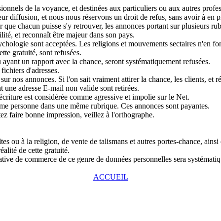
nnels de la voyance, et destinées aux particuliers ou aux autres profess
r diffusion, et nous nous réservons un droit de refus, sans avoir à en pr
que chacun puisse s'y retrouver, les annonces portant sur plusieurs rubri
lité, et reconnaît être majeur dans son pays.
chologie sont acceptées. Les religions et mouvements sectaires n'en fon
tte gratuité, sont refusées.
u ayant un rapport avec la chance, seront systématiquement refusées.
fichiers d'adresses.
ur nos annonces. Si l'on sait vraiment attirer la chance, les clients, et r
 une adresse E-mail non valide sont retirées.
écriture est considérée comme agressive et impolie sur le Net.
même personne dans une même rubrique. Ces annonces sont payantes.
tez faire bonne impression, veillez à l'orthographe.
s ou à la religion, de vente de talismans et autres portes-chance, ainsi
alité de cette gratuité.
entative de commerce de ce genre de données personnelles sera systémat
ACCUEIL